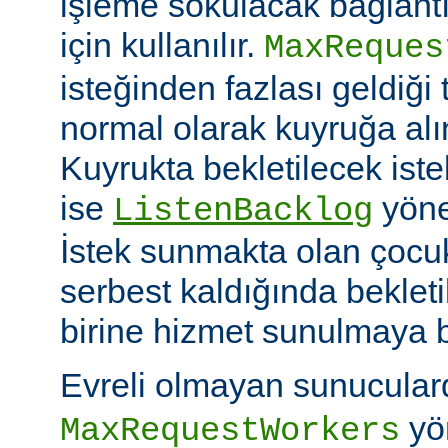
işleme sokulacak bağlantı
için kullanılır.
MaxReques
isteğinden fazlası geldiği 
normal olarak kuyruğa alını
Kuyrukta bekletilecek iste
ise
yöner
ListenBacklog
İstek sunmakta olan çocuk
serbest kaldığında bekleti
birine hizmet sunulmaya b
Evreli olmayan sunucular
yön
MaxRequestWorkers