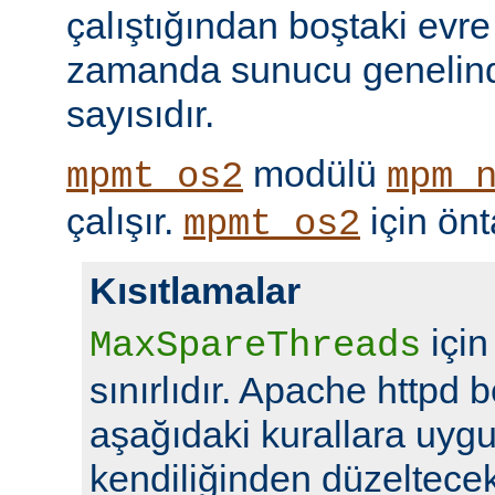
çalıştığından boştaki evre
zamanda sunucu genelind
sayısıdır.
modülü
mpmt_os2
mpm_
çalışır.
için ön
mpmt_os2
Kısıtlamalar
için
MaxSpareThreads
sınırlıdır. Apache httpd b
aşağıdaki kurallara uyg
kendiliğinden düzeltecekt