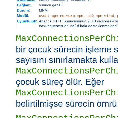
Bağlam:
sunucu geneli
Durum:
MPM
Modül:
,
,
,
,
event
mpm_netware
mpmt_os2
mpm_winnt
Uyumluluk:
Apache HTTP Sunucusunun 2.3.9 ve sonraki sürü
hala desteklenmektedir
MaxRequestsPerChild
MaxConnectionsPerCh
bir çocuk sürecin işleme s
sayısını sınırlamakta kullan
MaxConnectionsPerCh
çocuk süreç ölür. Eğer
MaxConnectionsPerCh
belirtilmişse sürecin ömrü