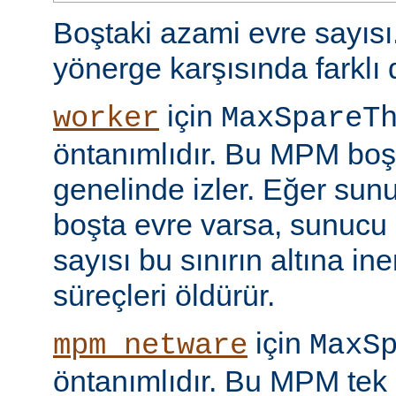
Boştaki azami evre sayıs
yönerge karşısında farklı 
için
worker
MaxSpareT
öntanımlıdır. Bu MPM boşt
genelinde izler. Eğer sun
boşta evre varsa, sunucu 
sayısı bu sınırın altına i
süreçleri öldürür.
için
mpm_netware
MaxS
öntanımlıdır. Bu MPM tek 