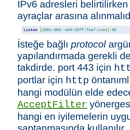
IPv6 adresleri belirtilirken
ayraçlar arasına alınmalıd
Listen
[
2001:db8::a00:20ff:fea7:ccea
]:
80
İsteğe bağlı
protocol
argü
yapılandırmada gerekli deği
takdirde. port 443 için
ht
portlar için
öntanımlıd
http
hangi modülün elde edec
yönergesi
AcceptFilter
hangi en iyilemelerin uyg
saptanmasında kullanılır.