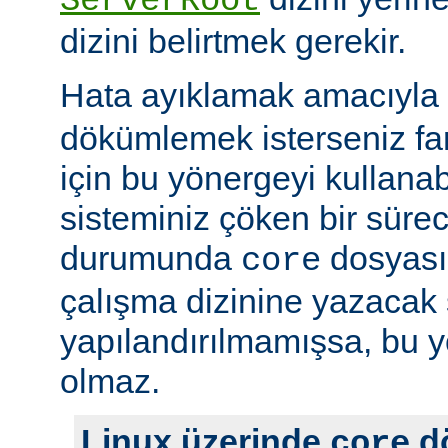
ServerRoot
dizini belirtmek gerekir.
Hata ayıklamak amacıyla 
dökümlemek isterseniz fark
için bu yönergeyi kullanabi
sisteminiz çöken bir süre
durumunda
dosyası
core
çalışma dizinine yazacak 
yapılandırılmamışsa, bu yö
olmaz.
Linux üzerinde
d
core