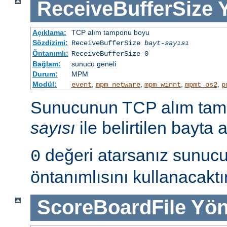
ReceiveBufferSize
Açıklama:
TCP alım tamponu boyu
Sözdizimi:
ReceiveBufferSize
bayt-sayısı
Öntanımlı:
ReceiveBufferSize 0
Bağlam:
sunucu geneli
Durum:
MPM
Modül:
,
,
,
,
event
mpm_netware
mpm_winnt
mpmt_os2
p
Sunucunun TCP alım ta
sayısı
ile belirtilen bayta a
değeri atarsanız sunucu 
0
öntanımlısını kullanacaktır
ScoreBoardFile
Yön