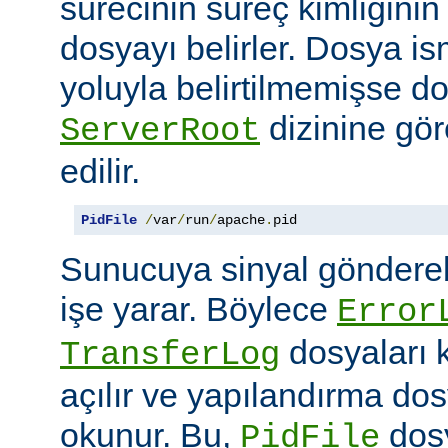
sürecinin süreç kimliğini
dosyayı belirler. Dosya i
yoluyla belirtilmemişse d
dizinine göre
ServerRoot
edilir.
PidFile
/
var
/
run
/
apache
.
pid
Sunucuya sinyal göndere
işe yarar. Böylece
Error
dosyaları 
TransferLog
açılır ve yapılandırma do
okunur. Bu,
dosy
PidFile