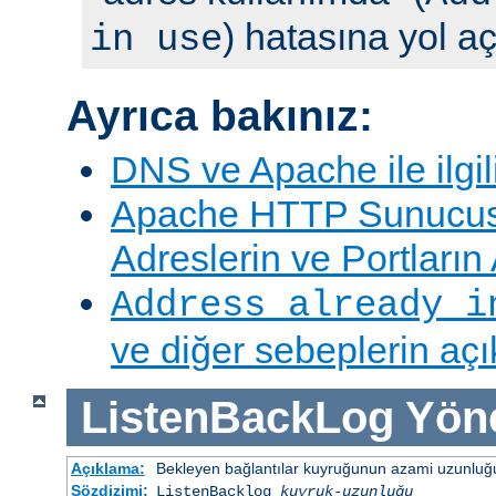
) hatasına yol aç
in use
Ayrıca bakınız:
DNS ve Apache ile ilgil
Apache HTTP Sunucus
Adreslerin ve Portları
Address already i
ve diğer sebeplerin aç
ListenBackLog
Yön
Açıklama:
Bekleyen bağlantılar kuyruğunun azami uzunluğu
Sözdizimi:
ListenBacklog
kuyruk-uzunluğu