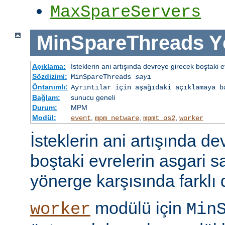
MaxSpareServers
MinSpareThreads
Y
Açıklama:
İsteklerin ani artışında devreye girecek boştaki ev
Sözdizimi:
MinSpareThreads
sayı
Öntanımlı:
Ayrıntılar için aşağıdaki açıklamaya b
Bağlam:
sunucu geneli
Durum:
MPM
Modül:
,
,
,
event
mpm_netware
mpmt_os2
worker
İsteklerin ani artışında d
boştaki evrelerin asgari 
yönerge karşısında farklı 
modülü için
worker
Min