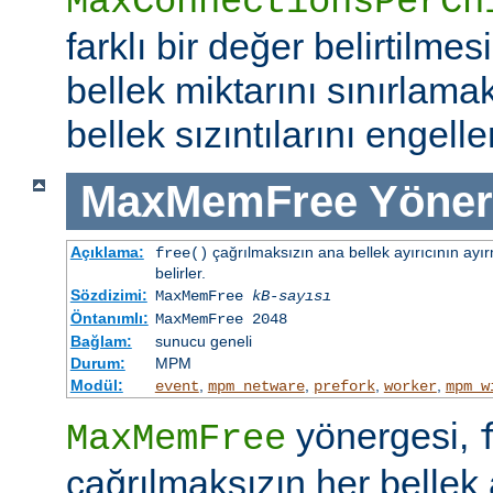
MaxConnectionsPerCh
farklı bir değer belirtilme
bellek miktarını sınırlamak
bellek sızıntılarını engeller
MaxMemFree
Yöner
Açıklama:
çağrılmaksızın ana bellek ayırıcının ayır
free()
belirler.
Sözdizimi:
MaxMemFree
kB-sayısı
Öntanımlı:
MaxMemFree 2048
Bağlam:
sunucu geneli
Durum:
MPM
Modül:
,
,
,
,
event
mpm_netware
prefork
worker
mpm_w
yönergesi,
MaxMemFree
çağrılmaksızın her bellek 