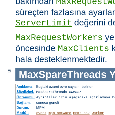
bakımdan
MaxRequestW
süreçten fazlasına ayarla
değerini de
ServerLimit
yer
MaxRequestWorkers
öncesinde
k
MaxClients
hala desteklenmektedir.
MaxSpareThreads
Y
Açıklama:
Boştaki azami evre sayısını belirler
Sözdizimi:
MaxSpareThreads
number
Öntanımlı:
Ayrıntılar için aşağıdaki açıklamaya b
Bağlam:
sunucu geneli
Durum:
MPM
Modül:
,
,
,
event
mpm_netware
mpmt_os2
worker