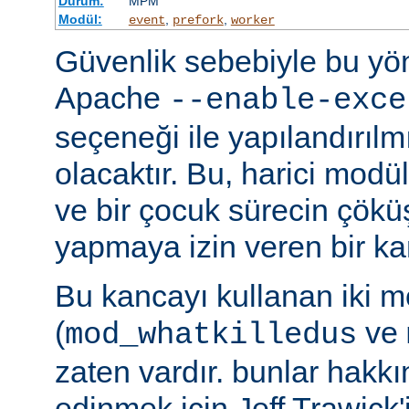
Durum:
MPM
Modül:
,
,
event
prefork
worker
Güvenlik sebebiyle bu y
Apache
--enable-exce
seçeneği ile yapılandırılmı
olacaktır. Bu, harici modü
ve bir çocuk sürecin çöküş
yapmaya izin veren bir kan
Bu kancayı kullanan iki m
(
ve
mod_whatkilledus
zaten vardır. bunlar hakkı
edinmek için Jeff Trawick'