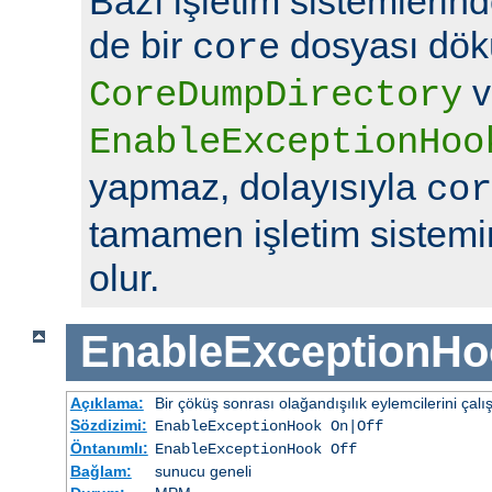
Bazı işletim sistemlerin
de bir
dosyası dök
core
v
CoreDumpDirectory
EnableExceptionHoo
yapmaz, dolayısıyla
cor
tamamen işletim sistemin
olur.
EnableExceptionHo
Açıklama:
Bir çöküş sonrası olağandışılık eylemcilerini çalış
Sözdizimi:
EnableExceptionHook On|Off
Öntanımlı:
EnableExceptionHook Off
Bağlam:
sunucu geneli