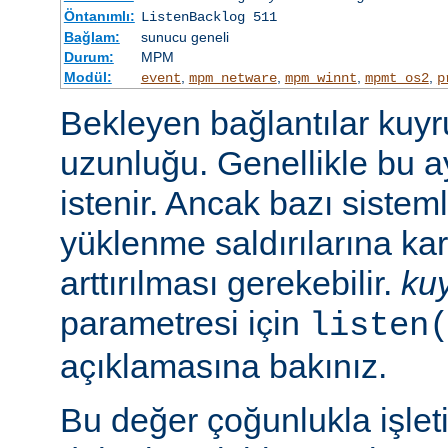
Öntanımlı:
ListenBacklog 511
Bağlam:
sunucu geneli
Durum:
MPM
Modül:
,
,
,
,
event
mpm_netware
mpm_winnt
mpmt_os2
p
Bekleyen bağlantılar kuy
uzunluğu. Genellikle bu a
istenir. Ancak bazı sist
yüklenme saldırılarına ka
arttırılması gerekebilir.
ku
parametresi için
listen
açıklamasına bakınız.
Bu değer çoğunlukla işlet