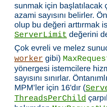
sunmak için başlatılacak 
azami sayısını belirler. Ö
olup bu değeri arttırmak i
değerini de
ServerLimit
Çok evreli ve melez sunuc
gibi)
worker
MaxReques
yönergesi istemcilere hiz
sayısını sınırlar. Öntanım
MPM’ler için 16'dır (
Serv
çarpıl
ThreadsPerChild