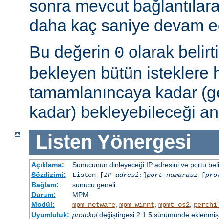
sonra mevcut bağlantılar
daha kaç saniye devam ede
Bu değerin
olarak belir
0
bekleyen bütün isteklere
tamamlanıncaya kadar (g
kadar) bekleyebileceği an
Listen
Yönergesi
Açıklama:
Sunucunun dinleyeceği IP adresini ve portu belir
Sözdizimi:
Listen [
IP-adresi
:]
port-numarası
[
pro
Bağlam:
sunucu geneli
Durum:
MPM
Modül:
,
,
,
mpm_netware
mpm_winnt
mpmt_os2
perchi
Uyumluluk:
protokol
değiştirgesi 2.1.5 sürümünde eklenmişt