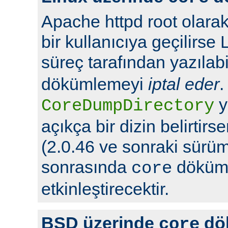
Apache httpd root olarak
bir kullanıcıya geçilirse 
süreç tarafından yazılabi
dökümlemeyi
iptal eder
.
y
CoreDumpDirectory
açıkça bir dizin belirtir
(2.0.46 ve sonraki sürüml
sonrasında
döküml
core
etkinleştirecektir.
BSD üzerinde
dö
core