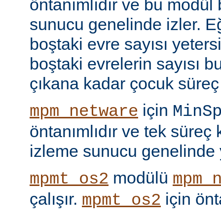
öntanımlıdır ve bu modül b
sunucu genelinde izler. 
boştaki evre sayısı yeters
boştaki evrelerin sayısı b
çıkana kadar çocuk süreç 
için
mpm_netware
MinS
öntanımlıdır ve tek süreç
izleme sunucu genelinde y
modülü
mpmt_os2
mpm_
çalışır.
için ön
mpmt_os2