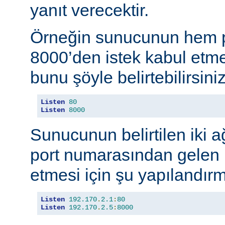
yanıt verecektir.
Örneğin sunucunun hem p
8000’den istek kabul etmes
bunu şöyle belirtebilirsiniz
Listen
80
Listen
8000
Sunucunun belirtilen iki 
port numarasından gelen b
etmesi için şu yapılandırma
Listen
192.170
.
2.1
:
80
Listen
192.170
.
2.5
:
8000