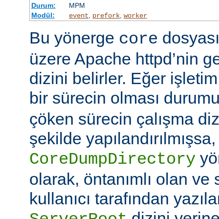
Durum:
MPM
Modül:
,
,
event
prefork
worker
Bu yönerge
dosyası
core
üzere Apache httpd’nin g
dizini belirler. Eğer işlet
bir sürecin olması duru
çöken sürecin çalışma di
şekilde yapılandırılmışsa,
yö
CoreDumpDirectory
olarak, öntanımlı olan ve 
kullanıcı tarafından yazı
dizini yerin