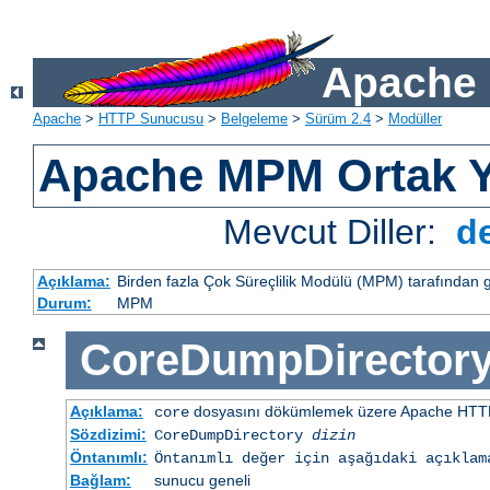
Apache 
Apache
>
HTTP Sunucusu
>
Belgeleme
>
Sürüm 2.4
>
Modüller
Apache MPM Ortak Y
Mevcut Diller:
d
Açıklama:
Birden fazla Çok Süreçlilik Modülü (MPM) tarafından 
Durum:
MPM
CoreDumpDirector
Açıklama:
dosyasını dökümlemek üzere Apache HTTP
core
Sözdizimi:
CoreDumpDirectory
dizin
Öntanımlı:
Öntanımlı değer için aşağıdaki açıklam
Bağlam:
sunucu geneli