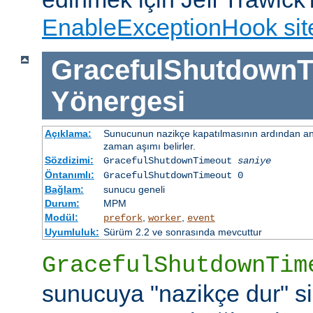
EnableExceptionHook sit
GracefulShutdownT
Yönergesi
Açıklama:
Sunucunun nazikçe kapatılmasının ardından ana
zaman aşımı belirler.
Sözdizimi:
GracefulShutdownTimeout
saniye
Öntanımlı:
GracefulShutdownTimeout 0
Bağlam:
sunucu geneli
Durum:
MPM
Modül:
,
,
prefork
worker
event
Uyumluluk:
Sürüm 2.2 ve sonrasında mevcuttur
GracefulShutdownTim
sunucuya "nazikçe dur" si