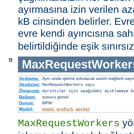
ayırmasına izin verilen az
kB cinsinden belirler. Evr
evre kendi ayırıcısına sahi
belirtildiğinde eşik sınırsız
MaxRequestWorker
Açıklama:
Aynı anda işleme sokulacak azami bağlantı sayı
Sözdizimi:
MaxRequestWorkers
sayı
Öntanımlı:
Ayrıntılar için aşağıdaki açıklamaya b
Bağlam:
sunucu geneli
Durum:
MPM
Modül:
,
,
event
prefork
worker
yö
MaxRequestWorkers